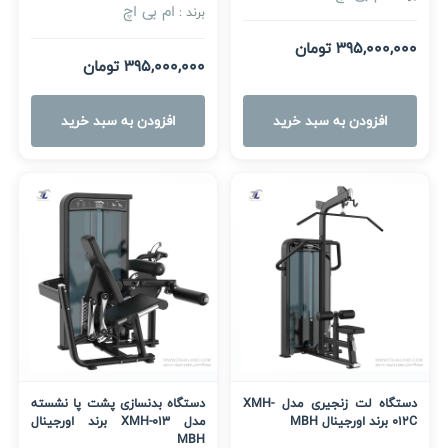
ام بی اچ
برند :
395,000,000 تومان
395,000,000 تومان
افزودن به سبد خرید
افزودن به سبد خرید
دستگاه لت زنجیری مدل XMH-
دستگاه بدنسازی پشت پا نشسته
012C برند اورجینال MBH
مدل XMH-013 برند اورجینال
MBH