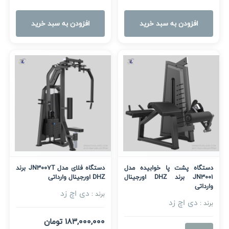
افزودن به سبد خرید
افزودن به سبد خرید
دستگاه پشت پا خوابیده مدل
دستگاه فلای مدل JN3007T برند
JN3001 برند DHZ اورجینال
DHZ اورجینال وارداتی
وارداتی
دی اچ زد
برند :
دی اچ زد
برند :
183,000,000 تومان