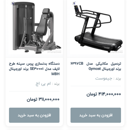
تردمیل مکانیکی مدل 6397CB
دستگاه بدنسازی پرس سینه طرح
برند اورجینال Gymost
لایف مدل SE30-001 برند اورجینال
MBH
جیموست
برند :
ام بی اچ
برند :
414,000,000 تومان
311,000,000 تومان
افزودن به سبد خرید
افزودن به سبد خرید