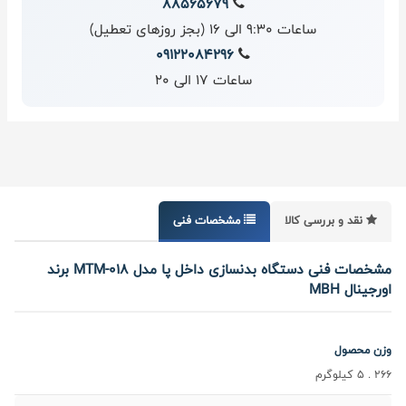
88565679
ساعات 9:30 الی 16 (بجز روزهای تعطیل)
09122084296
ساعات 17 الی 20
نقد و بررسی کالا
مشخصات فنی
مشخصات فنی دستگاه بدنسازی داخل پا مدل MTM-018 برند
اورجینال MBH
وزن محصول
266 . 5 کیلوگرم