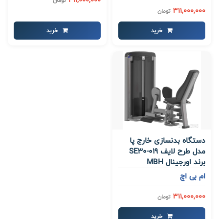
تومان
311,000,000
تومان
خرید
خرید
دستگاه بدنسازی خارج پا
مدل طرح لایف SE30-019
برند اورجینال MBH
ام بی اچ
311,000,000
تومان
خرید