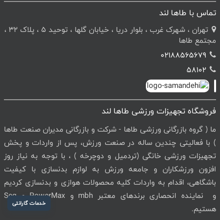
تماس با طاها لند
تهران ، شهرک غرب ، بلوار دریا ، خیابان گلها ، توحید 5 ، پلاک 32 ،
مجتمع طاها
02188565679
58102
فروشگاه تجهیزات ورزشی طاها لند
ما ( گروه بازرگانی ورزشی طاها - شرکت و بازرگانی مدیران صنعت طاها
) با فعالیتی چندین ساله در صنعت ورزش، پس از واردات و پخش
تجهیزات ورزشی خانگی (تردمیل و دوچرخه ) ، با توجه به نیاز روز
افزون ورزشکاران و جامعه ورزش به لوازم بدنسازی با کیفیت
باشگاهی، اقدام به واردات کلیه محصولات هوازی و بدنسازی کردیم
و نماینده انحصاری برندهای معتبر mbh و PowerMax و Seg
خدمات گارانتی
هستیم.