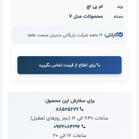
ام بی اچ
برند
محصولات مدل V
دسته
گارانتی:
12 ماهه شرکت بازرگانی مدیران صنعت طاها
برای اطلاع از قیمت تماس بگیرید
برای سفارش این محصول:
88565679
ساعات 9:30 الی 16 (بجز روزهای تعطیل)
09122084296
ساعات 17 الی 20