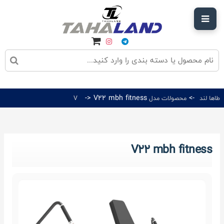
-> V22 mbh fitness
->
طاها لند
محصولات مدل V
V22 mbh fitness