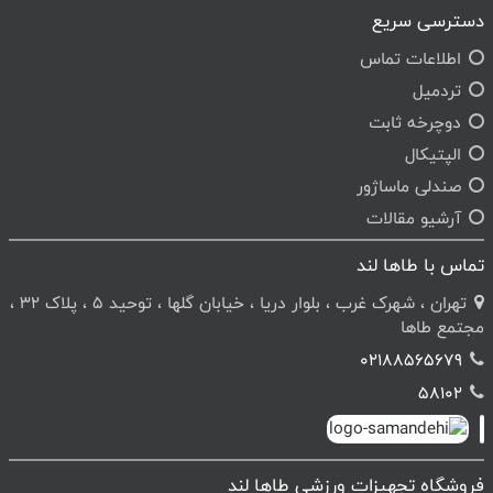
دسترسی سریع
اطلاعات تماس
تردمیل
دوچرخه ثابت
الپتیکال
صندلی ماساژور
آرشیو مقالات
تماس با طاها لند
تهران ، شهرک غرب ، بلوار دریا ، خیابان گلها ، توحید 5 ، پلاک 32 ،
مجتمع طاها
02188565679
58102
فروشگاه تجهیزات ورزشی طاها لند