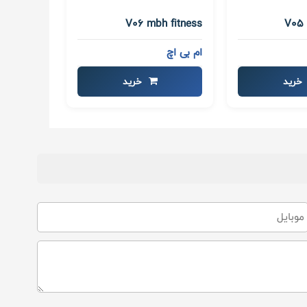
V06 mbh fitness
V05 
ام بی اچ
خرید
خرید