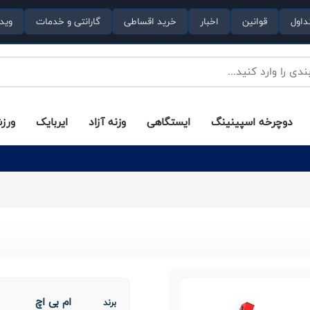
داول
قوانین
اخبار
خرید اقساطی
گارانتی و خدمات
وید
دوچرخه اسپینینگ
ایستگاهی
وزنه آزاد
ایربایک
ورز
ام بی اچ
برند