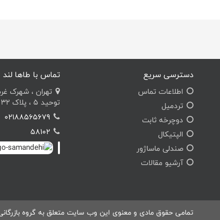
دسترسی سریع
تماس با طاها لند
اطلاعات تماس
تهران ، شهرک غرب ،
توحید 5 ، پلاک 32 ، مجتمع طاها
تردمیل
02188565679
دوچرخه ثابت
58102
الپتیکال
صندلی ماساژور
آرشیو مقالات
تمامی حقوق مادی و معنوی این وب سایت متعلق به گروه بازرگانی