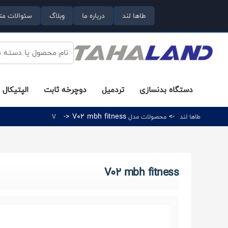
طاها لند
درباره ما
وبلاگ
سئوالات مت
دستگاه بدنسازی
تردمیل
دوچرخه ثابت
الپتیکال
-> V02 mbh fitness
->
طاها لند
محصولات مدل V
V02 mbh fitness