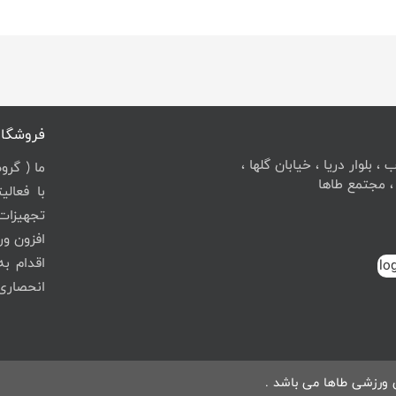
فروشگاه
 بلوار دریا ، خیابان گلها ،
ما ( گرو
با فعال
تجهیزات
افزون ور
اقدام ب
انحصاری برندهای م
 ورزشی طاها می باشد .