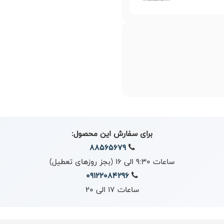
برای سفارش این محصول:
88565679
ساعات 9:30 الی 16 (بجز روزهای تعطیل)
09122084296
ساعات 17 الی 20