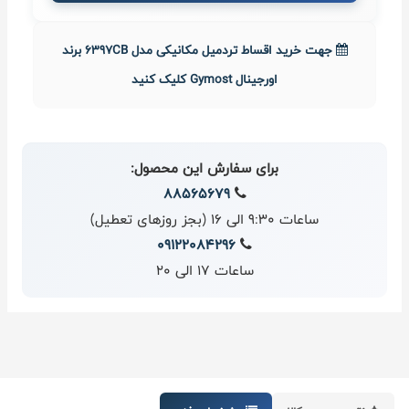
جهت خرید اقساط تردمیل مکانیکی مدل 6397CB برند
اورجینال Gymost کلیک کنید
برای سفارش این محصول:
88565679
ساعات 9:30 الی 16 (بجز روزهای تعطیل)
09122084296
ساعات 17 الی 20