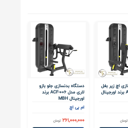
زی اچ زیر بغل
دستگاه بدنسازی جلو بازو
مدل ACF-004 برند اورجینال
لاری مدل ACF-006 برند
اورجینال MBH
ام بی اچ
261,000,000
تومان
تومان