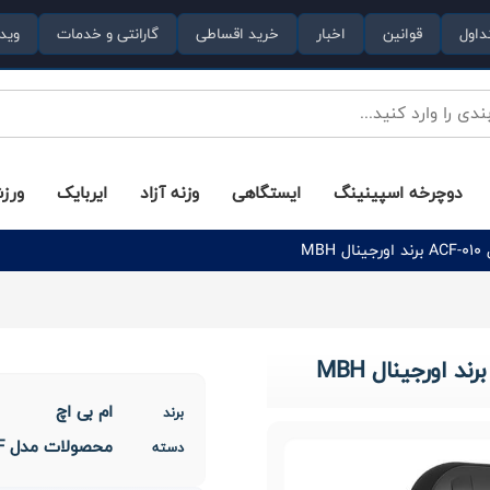
داول
قوانین
اخبار
خرید اقساطی
گارانتی و خدمات
وید
دوچرخه اسپینینگ
ایستگاهی
وزنه آزاد
ایربایک
ورز
M
ام بی اچ
برند
محصولات مدل ACF
دسته