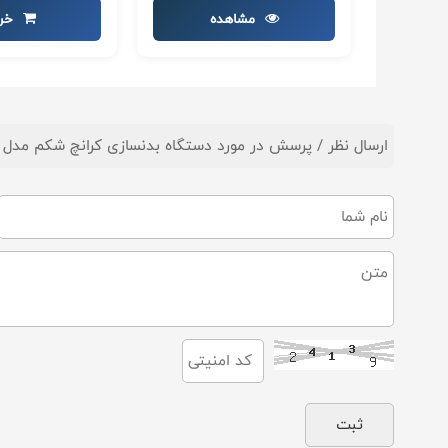
مشاهده
خری
ارسال نظر / پرسش در مورد دستگاه بدنسازی کرانچ شکم مدل ACF-010 برند اورجینال MBH