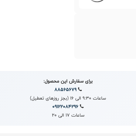
برای سفارش این محصول:
88565679
ساعات 9:30 الی 16 (بجز روزهای تعطیل)
09122084296
ساعات 17 الی 20