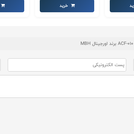
د
خرید