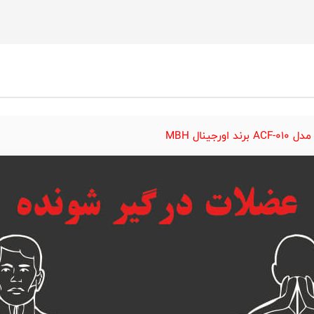
نال MBH