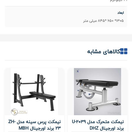
ابعاد
1305* 650 *845 میلی متر
کالاهای مشابه
نیمکت متحرک مدل U-2039
نیمکت پرس سینه مدل ZH-
برند اورجینال DHZ
23 برند اورجینال MBH