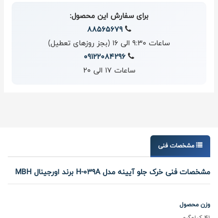
برای سفارش این محصول:
88565679
ساعات 9:30 الی 16 (بجز روزهای تعطیل)
09122084296
ساعات 17 الی 20
مشخصات فنی
مشخصات فنی خرک جلو آیینه مدل H-039A برند اورجینال MBH
وزن محصول
41 کیلوگرم