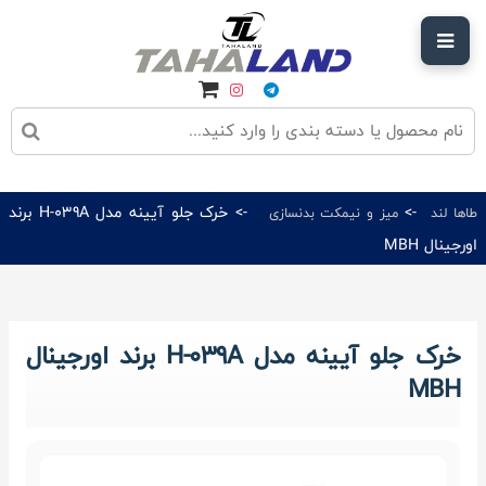
->
-> خرک جلو آیینه مدل H-039A برند
طاها لند
میز و نیمکت بدنسازی
اورجینال MBH
خرک جلو آیینه مدل H-039A برند اورجینال
MBH