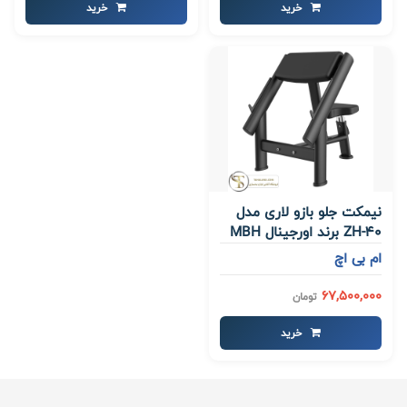
خرید
خرید
نیمکت جلو بازو لاری مدل
ZH-40 برند اورجینال MBH
ام بی اچ
67,500,000
تومان
خرید