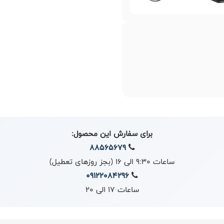
برای سفارش این محصول:
88565679
ساعات 9:30 الی 16 (بجز روزهای تعطیل)
09122084296
ساعات 17 الی 20