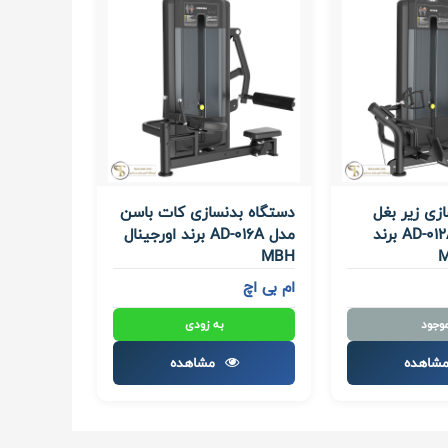
زی زیر بغل
دستگاه بدنسازی کات باسن
قایقی مدل AD-012A برند
مدل AD-016A برند اورجینال
MBH
ام بی اچ
موجود
به زودی
شاهده
مشاهده