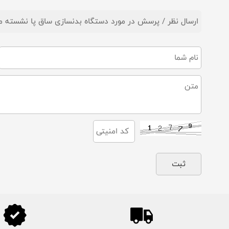
ارسال نظر / پرسش در مورد دستگاه بدنسازی ساق پا نشسته ماشین مدل AD-017 برند