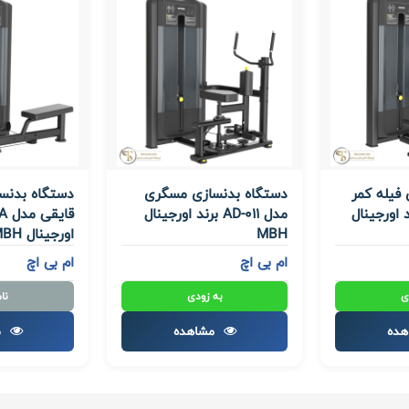
فیله کمر
دستگاه بدنسازی مسگری
دستگاه بدنسا
AD- برند اورجینال
مدل AD-011 برند اورجینال
MBH
اورجینال MBH
ام بی اچ
ام بی اچ
ی
به زودی
نا
هده
مشاهده
م