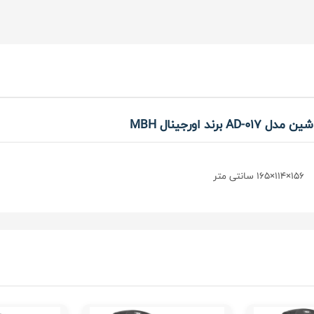
اورجینال MBH
156×114×165 سانتی متر