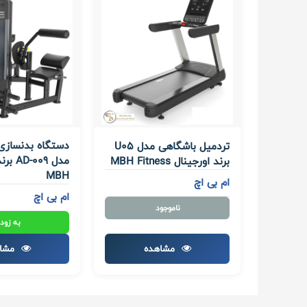
دستگاه بدنسازی 
تردمیل باشگاهی مدل U05
مدل 009
برند اورجینال MBH Fitness
MBH
ام بی اچ
ام بی اچ
ناموجود
به زود
مشاهده
مشا