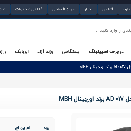
داول
قوانین
اخبار
خرید اقساطی
گارانتی و خدمات
وید
دوچرخه اسپینینگ
ایستگاهی
وزنه آزاد
ایربایک
ورز
MBH
 MBH
ام بی اچ
برند