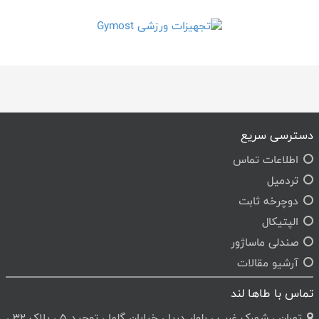
دسترسی سریع
اطلاعات تماس
تردمیل
دوچرخه ثابت
الپتیکال
صندلی ماساژور
آرشیو مقالات
تماس با طاها لند
تهران ، شهرک غرب ، بلوار دریا ، خیابان گلها ، توحید 5 ، پلاک 32 ،