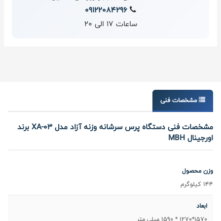
09122084296
ساعات 17 الی 20
مشخصات فنی
مشخصات فنی دستگاه پرس سرشانه وزنه آزاد مدل XA-03 برند
اورجینال MBH
وزن محصول
144 کیلوگرم
ابعاد
1570*1270 * 1590 میلی متر