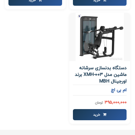
خرید
خرید
دستگاه بدنسازی سرشانه
ماشین مدل XMH-003 برند
اورجینال MBH
ام بی اچ
395,000,000
تومان
خرید