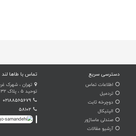
دسترسی سریع
تماس با طاها لند
اطلاعات تماس
تهران ، شهرک غرب ،
توحید 5 ، پلاک 32 ، مجتمع طاها
تردمیل
02188565679
دوچرخه ثابت
58102
الپتیکال
صندلی ماساژور
آرشیو مقالات