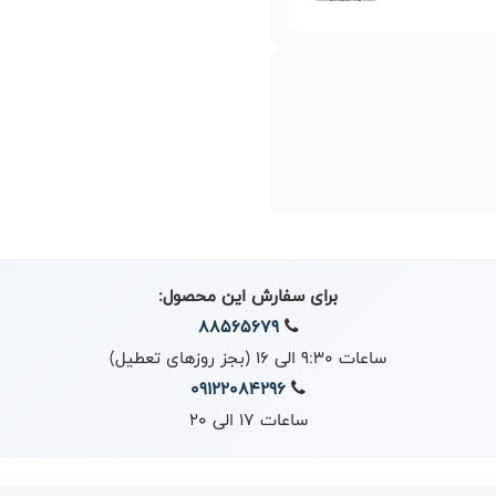
برای سفارش این محصول:
88565679
ساعات 9:30 الی 16 (بجز روزهای تعطیل)
09122084296
ساعات 17 الی 20