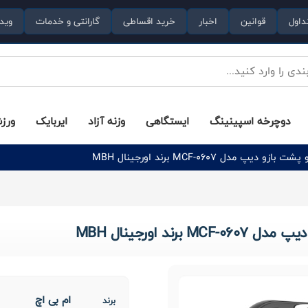
داول
قوانین
اخبار
خرید اقساطی
گارانتی و خدمات
وید
دوچرخه اسپینینگ
ایستگاهی
وزنه آزاد
ایربایک
ورز
دل MCF-0607 برند اورجینال MBH
د اورجینال MBH
ام بی اچ
برند