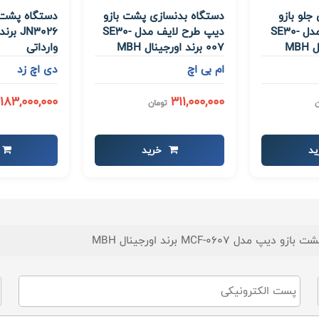
جلو بازو
دستگاه بدنسازی پشت بازو
دستگاه پشت 
لاری طرح لایف مدل SE30-
دیپ طرح لایف مدل SE30-
007 برند اورجینال MBH
وارداتی
ام بی اچ
دی اچ زد
183,000,000
311,000,000
ن
تومان
د
خرید
MCF-06 برند اورجینال MBH