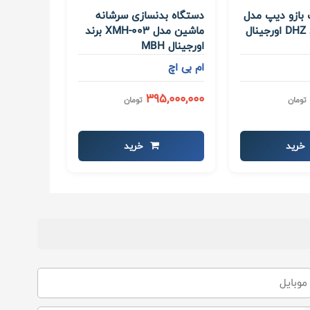
بازو دیپ مدل
دستگاه بدنسازی سرشانه
JN3026 برند DHZ اورجینال
ماشین مدل XMH-003 برند
اورجینال MBH
ام بی اچ
395,000,000
تومان
تومان
خرید
خرید