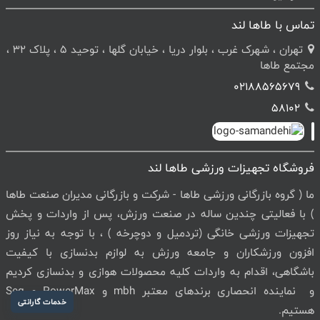
تماس با طاها لند
تهران ، شهرک غرب ، بلوار دریا ، خیابان گلها ، توحید 5 ، پلاک 32 ،
مجتمع طاها
02188565679
58102
فروشگاه تجهیزات ورزشی طاها لند
ما ( گروه بازرگانی ورزشی طاها - شرکت و بازرگانی مدیران صنعت طاها
) با فعالیتی چندین ساله در صنعت ورزش، پس از واردات و پخش
تجهیزات ورزشی خانگی (تردمیل و دوچرخه ) ، با توجه به نیاز روز
افزون ورزشکاران و جامعه ورزش به لوازم بدنسازی با کیفیت
باشگاهی، اقدام به واردات کلیه محصولات هوازی و بدنسازی کردیم
و نماینده انحصاری برندهای معتبر mbh و PowerMax و Seg
خدمات گارانتی
هستیم.