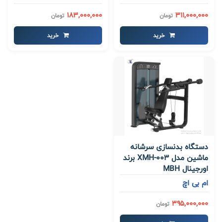
183,000,000
311,000,000
تومان
تومان
خرید
خرید
دستگاه بدنسازی سرشانه
ماشین مدل XMH-003 برند
اورجینال MBH
ام بی اچ
395,000,000
تومان