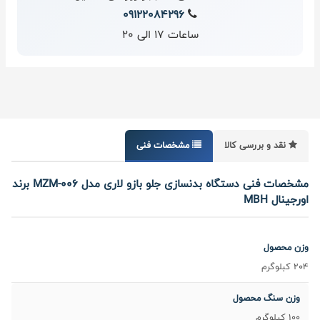
09122084296
ساعات 17 الی 20
نقد و بررسی کالا
مشخصات فنی
مشخصات فنی دستگاه بدنسازی جلو بازو لاری مدل MZM-006 برند
اورجینال MBH
وزن محصول
204 کبلوگرم
وزن سنگ محصول
100 کیلوگرم