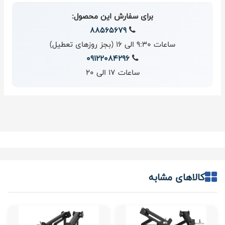
برای سفارش این محصول:
88565679
ساعات 9:30 الی 16 (بجز روزهای تعطیل)
09122084296
ساعات 17 الی 20
کالاهای مشابه