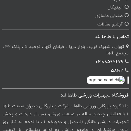
الپتیکال
صندلی ماساژور
آرشیو مقالات
تماس با طاها لند
تهران ، شهرک غرب ، بلوار دریا ، خیابان گلها ، توحید 5 ، پلاک 32 ،
مجتمع طاها
02188565679
58102
فروشگاه تجهیزات ورزشی طاها لند
ما ( گروه بازرگانی ورزشی طاها - شرکت و بازرگانی مدیران صنعت طاها
) با فعالیتی چندین ساله در صنعت ورزش، پس از واردات و پخش
تجهیزات ورزشی خانگی (تردمیل و دوچرخه ) ، با توجه به نیاز روز
افزون ورزشکاران و جامعه ورزش به لوازم بدنسازی با کیفیت