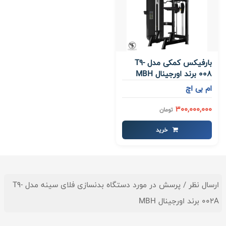
بارفیکس کمکی مدل T9-
008 برند اورجینال MBH
ام بی اچ
300,000,000
تومان
خرید
ارسال نظر / پرسش در مورد دستگاه بدنسازی فلای سینه مدل T9-
002A برند اورجینال MBH