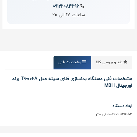
09122084296
ساعات 17 الی 20
نقد و بررسی کالا
مشخصات فنی
مشخصات فنی دستگاه بدنسازی فلای سینه مدل T9-002A برند
اورجینال MBH
ابعاد دستگاه
152×112×206سانتی متر