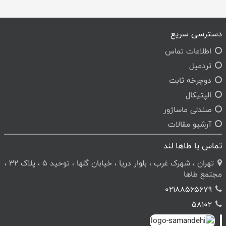
دسترسی سریع
اطلاعات تماس
تردمیل
دوچرخه ثابت
الپتیکال
صندلی ماساژور
آرشیو مقالات
تماس با طاها لند
تهران ، شهرک غرب ، بلوار دریا ، خیابان گلها ، توحید 5 ، پلاک 32 ،
مجتمع طاها
02188565679
58102