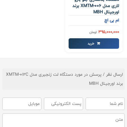
لاری مدل XMTM-006 برند
اورجینال MBH
ام بی اچ
395,000,000
تومان
خرید
ارسال نظر / پرسش در مورد دستگاه لت زنجیری مدل XMTM-012C
برند اورجینال MBH