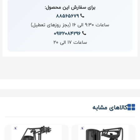
برای سفارش این محصول:
88565679
ساعات 9:30 الی 16 (بجز روزهای تعطیل)
09122084296
ساعات 17 الی 20
کالاهای مشابه