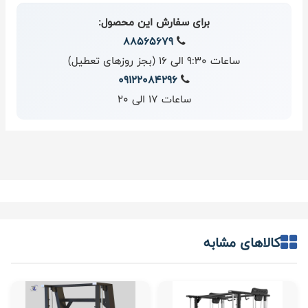
برای سفارش این محصول:
88565679
ساعات 9:30 الی 16 (بجز روزهای تعطیل)
09122084296
ساعات 17 الی 20
کالاهای مشابه