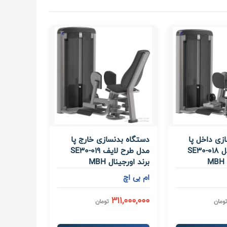
زی داخل پا
دستگاه بدنسازی خارج پا
طرح لایف مدل SE30-018
مدل طرح لایف SE30-019
برند اورجینال MBH
ام بی اچ
311,000,000
ومان
تومان