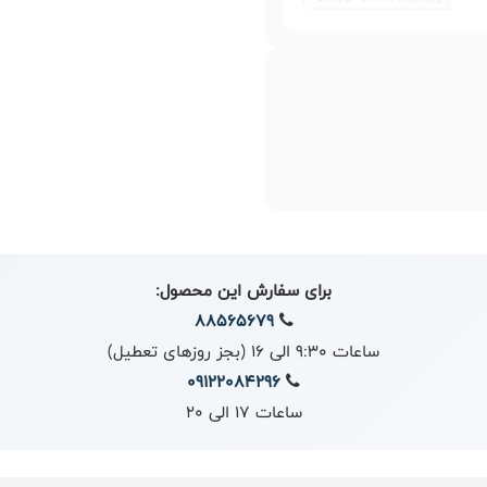
برای سفارش این محصول:
88565679
ساعات 9:30 الی 16 (بجز روزهای تعطیل)
09122084296
ساعات 17 الی 20