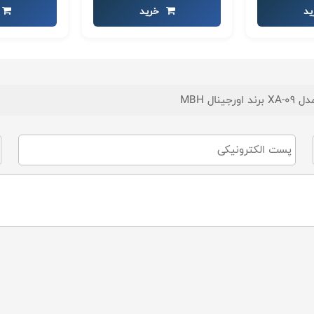
د
خرید