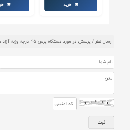
خرید
خری
ارسال نظر / پرسش در مورد دستگاه پرس 45 درجه وزنه آزاد مدل XA-09 برند اورجینال MBH