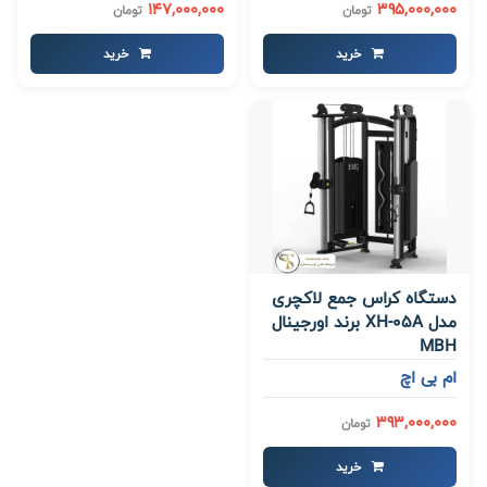
147,000,000
395,000,000
تومان
تومان
خرید
خرید
دستگاه کراس جمع لاکچری
مدل XH-05A برند اورجینال
MBH
ام بی اچ
393,000,000
تومان
خرید