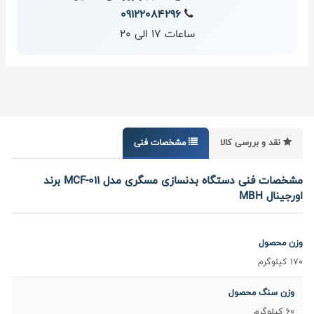
09122084296
ساعات 17 الی 20
نقد و بررسی کالا
مشخصات فنی
مشخصات فنی دستگاه بدنسازی مسگری مدل MCF-011 برند
اورجینال MBH
وزن محصول
170 کیلوگرم
وزن سنگ محصول
60 کیلوگرم