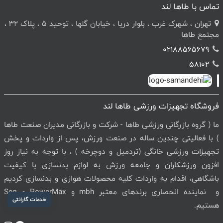
تماس با طاها لند
تهران ، شهرک غرب ، بلوار دریا ، خیابان گلها ، توحید 5 ، پلاک 32 ،
مجتمع طاها
02188565679
58102
فروشگاه تجهیزات ورزشی طاها لند
ما ( گروه بازرگانی ورزشی طاها - شرکت و بازرگانی مدیران صنعت طاها
) با فعالیتی چندین ساله در صنعت ورزش، پس از واردات و پخش
تجهیزات ورزشی خانگی (تردمیل و دوچرخه ) ، با توجه به نیاز روز
افزون ورزشکاران و جامعه ورزش به لوازم بدنسازی با کیفیت
باشگاهی، اقدام به واردات کلیه محصولات هوازی و بدنسازی کردیم
و نماینده انحصاری برندهای معتبر mbh و PowerMax و Seg
خدمات گارانتی
هستیم.