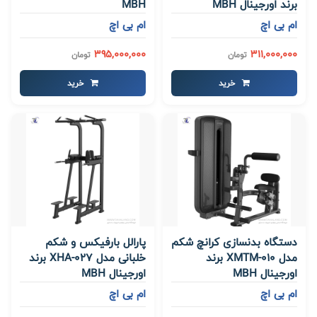
برند اورجینال MBH
MBH
ام بی اچ
ام بی اچ
395,000,000
311,000,000
تومان
تومان
خرید
خرید
دستگاه بدنسازی کرانچ شکم
پارالل بارفیکس و شکم
مدل XMTM-010 برند
خلبانی مدل XHA-027 برند
اورجینال MBH
اورجینال MBH
ام بی اچ
ام بی اچ