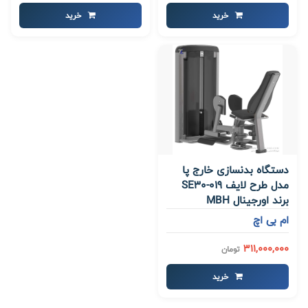
خرید
خرید
دستگاه بدنسازی خارج پا
مدل طرح لایف SE30-019
برند اورجینال MBH
ام بی اچ
311,000,000
تومان
خرید