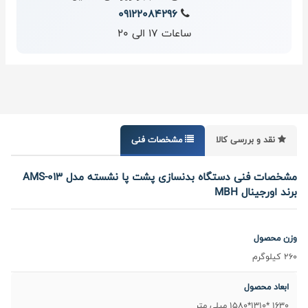
09122084296
ساعات 17 الی 20
نقد و بررسی کالا
مشخصات فنی
مشخصات فنی دستگاه بدنسازی پشت پا نشسته مدل AMS-013
برند اورجینال MBH
وزن محصول
260 کیلوگرم
ابعاد محصول
1630 *1310*1580 میلی متر