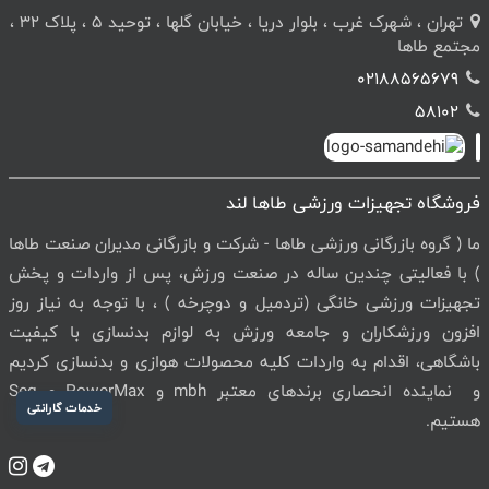
تهران ، شهرک غرب ، بلوار دریا ، خیابان گلها ، توحید 5 ، پلاک 32 ،
مجتمع طاها
02188565679
58102
فروشگاه تجهیزات ورزشی طاها لند
ما ( گروه بازرگانی ورزشی طاها - شرکت و بازرگانی مدیران صنعت طاها
) با فعالیتی چندین ساله در صنعت ورزش، پس از واردات و پخش
تجهیزات ورزشی خانگی (تردمیل و دوچرخه ) ، با توجه به نیاز روز
افزون ورزشکاران و جامعه ورزش به لوازم بدنسازی با کیفیت
باشگاهی، اقدام به واردات کلیه محصولات هوازی و بدنسازی کردیم
و نماینده انحصاری برندهای معتبر mbh و PowerMax و Seg
خدمات گارانتی
هستیم.