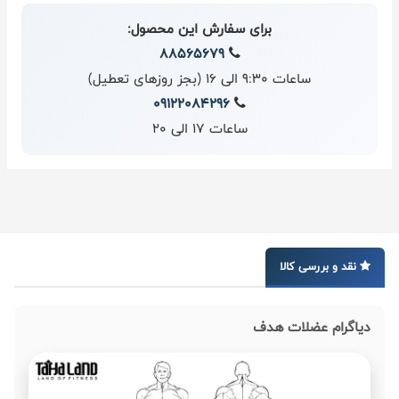
برای سفارش این محصول:
88565679
ساعات 9:30 الی 16 (بجز روزهای تعطیل)
09122084296
ساعات 17 الی 20
نقد و بررسی کالا
دیاگرام عضلات هدف