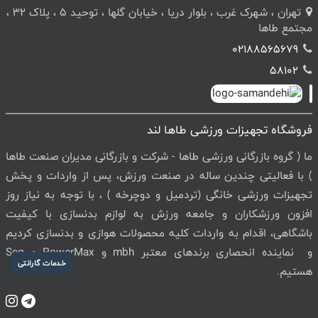
تهران ، شهرک غرب ، بلوار دریا ، خیابان گلها ، توحید 5 ، پلاک 32 ،
مجتمع طاها
02188565679
58102
فروشگاه تجهیزات ورزشی طاها لند
ما ( گروه بازرگانی ورزشی طاها - شرکت و بازرگانی مدیران صنعت طاها
) با فعالیتی چندین ساله در صنعت ورزش، پس از واردات و پخش
تجهیزات ورزشی خانگی (تردمیل و دوچرخه ) ، با توجه به نیاز روز
افزون ورزشکاران و جامعه ورزش به لوازم بدنسازی با کیفیت
باشگاهی، اقدام به واردات کلیه محصولات هوازی و بدنسازی کردیم
و نماینده انحصاری برندهای معتبر mbh و PowerMax و Seg
خدمات گارانتی
هستیم.