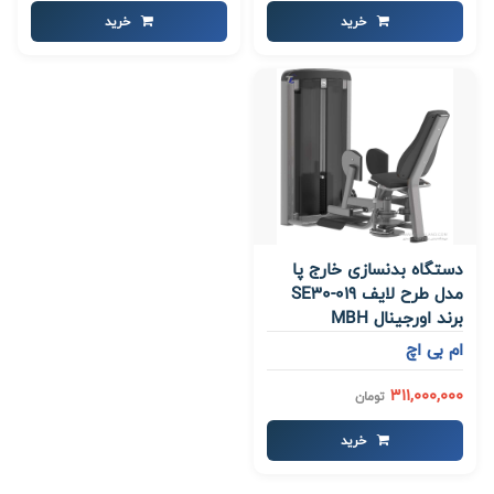
خرید
خرید
دستگاه بدنسازی خارج پا
مدل طرح لایف SE30-019
برند اورجینال MBH
ام بی اچ
311,000,000
تومان
خرید