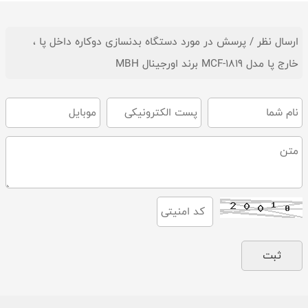
ارسال نظر / پرسش در مورد دستگاه بدنسازی دوکاره داخل پا ،
خارج پا مدل MCF-1819 برند اورجینال MBH