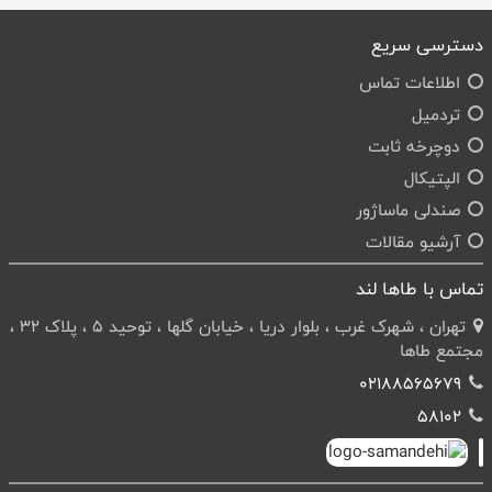
دسترسی سریع
اطلاعات تماس
تردمیل
دوچرخه ثابت
الپتیکال
صندلی ماساژور
آرشیو مقالات
تماس با طاها لند
تهران ، شهرک غرب ، بلوار دریا ، خیابان گلها ، توحید 5 ، پلاک 32 ،
مجتمع طاها
02188565679
58102