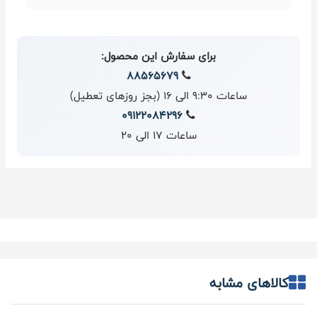
برای سفارش این محصول:
88565679
ساعات 9:30 الی 16 (بجز روزهای تعطیل)
09122084296
ساعات 17 الی 20
کالاهای مشابه