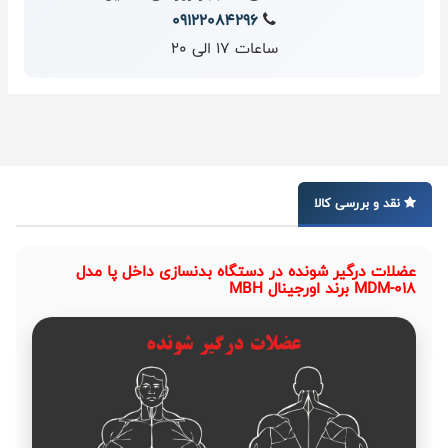
09122084296
ساعات 17 الی 20
نقد و بررسی کالا
عضلات درگیر شونده در دستگاه بدنسازی داخل پا مدل
MDM-018 برند اورجینال MBH