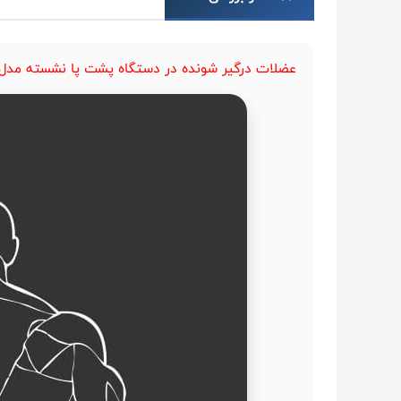
عضلات درگیر شونده در دستگاه پشت پا نشسته مدل AM7-013 برند اورجینال BH