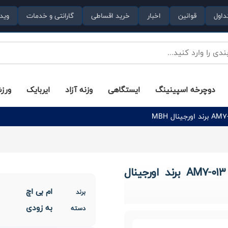
داول
قوانین
اخبار
خرید اقساطی
گارانتی و خدمات
وید
دوچرخه اسپینینگ
ایستگاهی
وزنه آزاد
ایربایک
ورز
دستگاه بدنسازی پشت پا نشسته مدل AM7-013 برند اورجینال
ام بی اچ
برند
به زودی
دسته