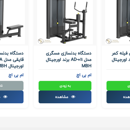
فیله کمر
دستگاه بدنسازی مسگری
دستگاه بدنسا
AD- برند اورجینال
مدل AD-011 برند اورجینال
MBH
اورجینال MBH
ام بی اچ
ام بی اچ
ی
به زودی
نا
هده
مشاهده
م