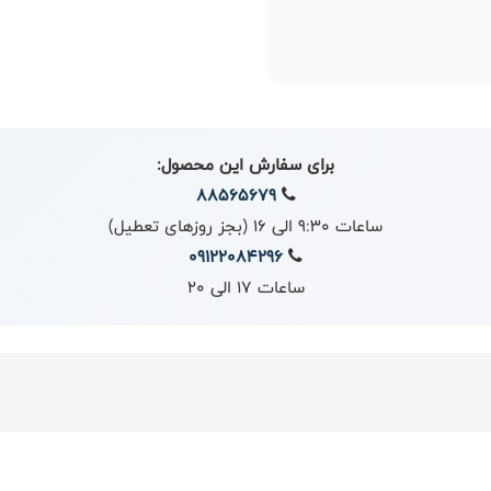
برای سفارش این محصول:
88565679
ساعات 9:30 الی 16 (بجز روزهای تعطیل)
09122084296
ساعات 17 الی 20