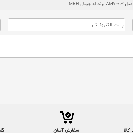
ال MBH
کالا
سفارش آسان
گار