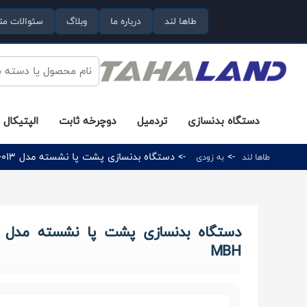
طاها لند
درباره ما
وبلاگ
سئوالات مت
دستگاه بدنسازی
تردمیل
دوچرخه ثابت
الپتیکال
->
-> دستگاه بدنسازی پشت پا نشسته مدل AM7-013 برند اورجینال MBH
طاها لند
به زودی
MBH