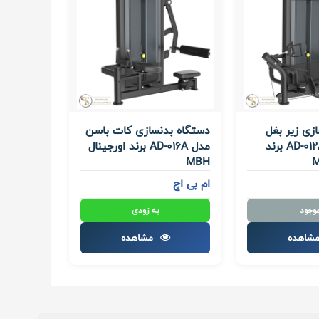
زی زیر بغل
دستگاه بدنسازی کات باسن
قایقی مدل AD-012A برند
مدل AD-016A برند اورجینال
MBH
ام بی اچ
موجود
به زودی
شاهده
مشاهده