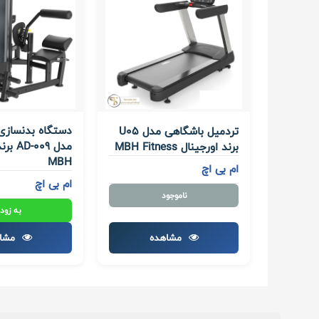
دستگاه بدنسازی 
تردمیل باشگاهی مدل U05
مدل 009
برند اورجینال MBH Fitness
MBH
ام بی اچ
ام بی اچ
ناموجود
به زود
مشاهده
مشا