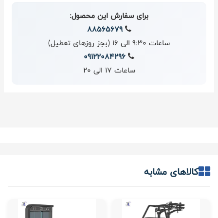
برای سفارش این محصول:
88565679
ساعات 9:30 الی 16 (بجز روزهای تعطیل)
09122084296
ساعات 17 الی 20
کالاهای مشابه