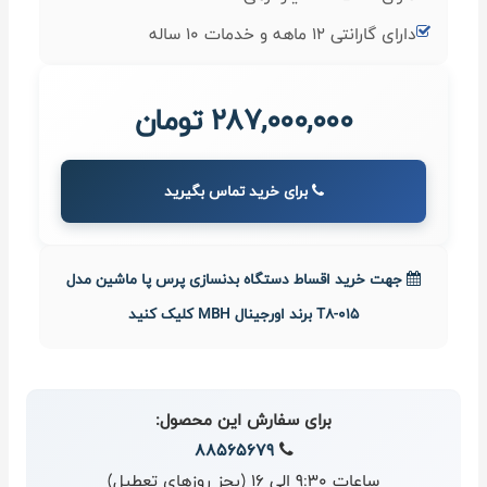
دارای گارانتی 12 ماهه و خدمات 10 ساله
287,000,000 تومان
برای خرید تماس بگیرید
جهت خرید اقساط دستگاه بدنسازی پرس پا ماشین مدل
T8-015 برند اورجینال MBH کلیک کنید
برای سفارش این محصول:
88565679
ساعات 9:30 الی 16 (بجز روزهای تعطیل)