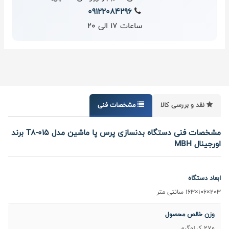
09122084296
ساعات 17 الی 20
نقد و بررسی کالا
مشخصات فنی
مشخصات فنی دستگاه بدنسازی پرس پا ماشین مدل T8-015 برند
اورجینال MBH
ابعاد دستگاه
203×106×163 سانتی متر
وزن خالص محصول
270 کیلوگرم