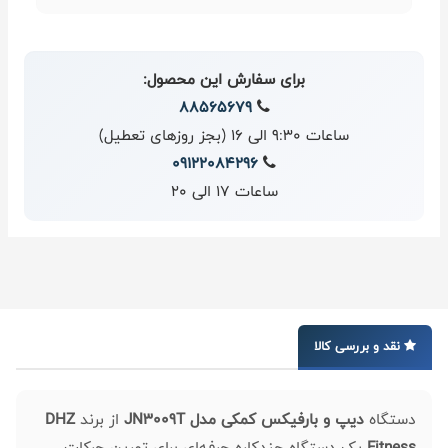
برای سفارش این محصول:
88565679
ساعات 9:30 الی 16 (بجز روزهای تعطیل)
09122084296
ساعات 17 الی 20
نقد و بررسی کالا
دستگاه
دیپ و بارفیکس کمکی مدل JN3009T
از برند
DHZ
Fitness
یک دستگاه چندکاره حرفه‌ای برای تمرین حرکات