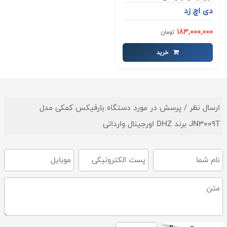
دی اچ زد
183,000,000
تومان
خرید
ارسال نظر / پرسش در مورد دستگاه بارفیکس کمکی مدل
JN3009T برند DHZ اورجینال وارداتی