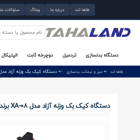
طاها لند
درباره ما
وبلاگ
سئوالات مت
دستگاه بدنسازی
تردمیل
دوچرخه ثابت
الپتیکال
->
-> دستگاه کیک بک وزنه آزاد مدل XA-08 برند اورجینال BH
طاها لند
میز و نیمکت بدنسازی
دستگاه کیک بک وزنه آزاد مدل XA-08 برند اورجینال MBH