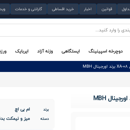
داول
قوانین
اخبار
خرید اقساطی
گارانتی و خدمات
وید
دوچرخه اسپینینگ
ایستگاهی
وزنه آزاد
ایربایک
ورز
M
ام بی اچ
برند
میز و نیمکت بد
دسته