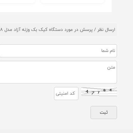
ارسال نظر / پرسش در مورد دستگاه کیک بک وزنه آزاد مدل XA-08 برند اورجینال MBH