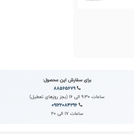
برای سفارش این محصول:
88565679
ساعات 9:30 الی 16 (بجز روزهای تعطیل)
09122084296
ساعات 17 الی 20