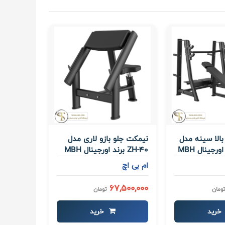
الا سینه مدل
نیمکت جلو بازو لاری مدل
ZH-40 برند اورجینال MBH
ام بی اچ
67,500,000
ومان
تومان
خرید
خرید