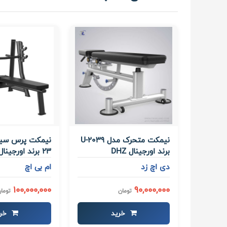
نیمکت متحرک مدل U-2039
برند اورجینال DHZ
23 برند اورجینال MBH
دی اچ زد
ام بی اچ
100,000,000
90,000,000
تومان
توما
خرید
خری