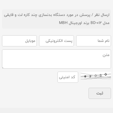
ارسال نظر / پرسش در مورد دستگاه بدنسازی چند کاره لت و قایقی
مدل BD-012 برند اورجینال MBH