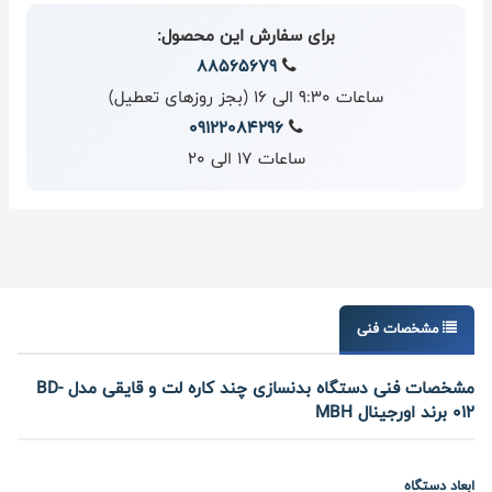
برای سفارش این محصول:
88565679
ساعات 9:30 الی 16 (بجز روزهای تعطیل)
09122084296
ساعات 17 الی 20
مشخصات فنی
مشخصات فنی دستگاه بدنسازی چند کاره لت و قایقی مدل BD-
012 برند اورجینال MBH
ابعاد دستگاه