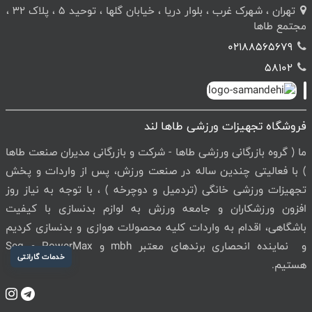
تهران ، شهرک غرب ، بلوار دریا ، خیابان گلها ، توحید 5 ، پلاک 32 ،
مجتمع طاها
02188565679
58102
فروشگاه تجهیزات ورزشی طاها لند
ما ( گروه بازرگانی ورزشی طاها - شرکت و بازرگانی مدیران صنعت طاها
) با فعالیتی چندین ساله در صنعت ورزش، پس از واردات و پخش
تجهیزات ورزشی خانگی (تردمیل و دوچرخه ) ، با توجه به نیاز روز
افزون ورزشکاران و جامعه ورزش به لوازم بدنسازی با کیفیت
باشگاهی، اقدام به واردات کلیه محصولات هوازی و بدنسازی کردیم
و نماینده انحصاری برندهای معتبر mbh و PowerMax و Seg
خدمات گارانتی
هستیم.