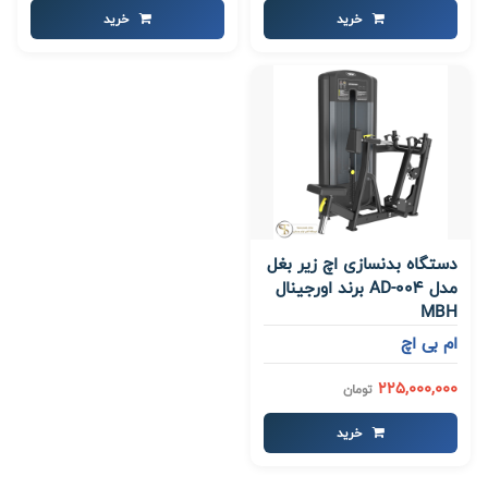
خرید
خرید
دستگاه بدنسازی اچ زیر بغل
مدل AD-004 برند اورجینال
MBH
ام بی اچ
225,000,000
تومان
خرید