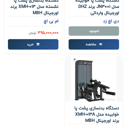
دستگاه پشت پا خوابیده
دستگاه بدنسازی پشت پا
مدل JN3001 برند DHZ
نشسته مدل XMH-013 برند
اورجینال وارداتی
اورجینال MBH
دی اچ زد
ام بی اچ
ناموجود
395,000,000
تومان
مشاهده
خرید
دستگاه بدنسازی پشت پا
خوابیده مدل XMH-013A
برند اورجینال MBH