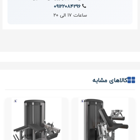
09122084296
ساعات 17 الی 20
کالاهای مشابه