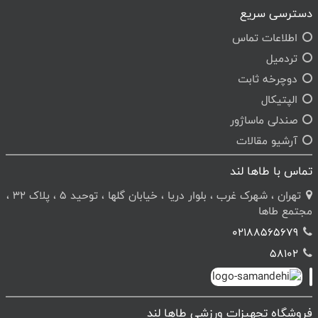
دسترسی سریع
اطلاعات تماس
تردمیل
دوچرخه ثابت
الپتیکال
صندلی ماساژور
آرشیو مقالات
تماس با طاها لند
تهران ، شهرک غرب ، بلوار دریا ، خیابان گلها ، توحید 5 ، پلاک 32 ،
مجتمع طاها
02188565679
58102
فروشگاه تجهیزات ورزشی طاها لند