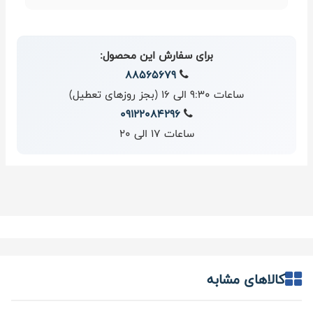
برای سفارش این محصول:
88565679
ساعات 9:30 الی 16 (بجز روزهای تعطیل)
09122084296
ساعات 17 الی 20
کالاهای مشابه