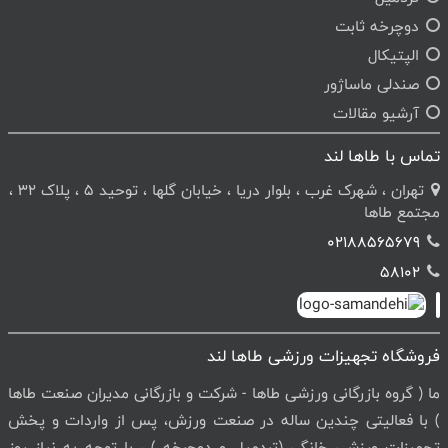
دوچرخه ثابت
الپتیکال
صندلی ماساژور
آرشیو مقالات
تماس با طاها لند
تهران ، شهرک غرب ، بلوار دریا ، خیابان گلها ، توحید 5 ، پلاک 32 ،
مجتمع طاها
02188565679
58102
فروشگاه تجهیزات ورزشی طاها لند
ما ( گروه بازرگانی ورزشی طاها - شرکت و بازرگانی مدیران صنعت طاها
) با فعالیتی چندین ساله در صنعت ورزش، پس از واردات و پخش
تجهیزات ورزشی خانگی (تردمیل و دوچرخه ) ، با توجه به نیاز روز