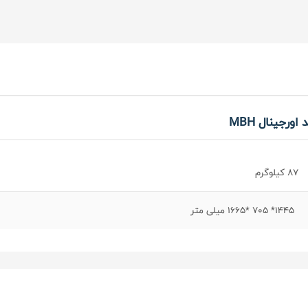
87 کیلوگرم
1445* 705 *1665 میلی متر