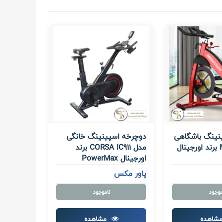
نینگ باشگاهی
دوچرخه اسپینینگ خانگی
مدل M-5807 برند اورجینال
مدل CORSA IC911 برند
اورجینال PowerMax
پاور مکس
موجود
ناموجود
شاهده
مشاهده