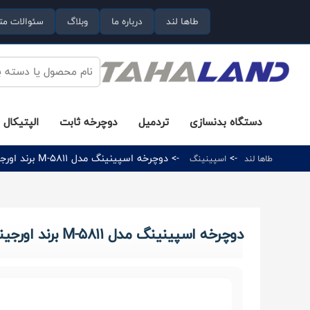
طاها لند
درباره ما
وبلاگ
سئوالات مت
دستگاه بدنسازی
تردمیل
دوچرخه ثابت
الپتیکال
->
-> دوچرخه اسپینینگ مدل M-5811 برند اورجینال MBH
طاها لند
اسپینینگ
دوچرخه اسپینینگ مدل M-5811 برند اورجینال MBH