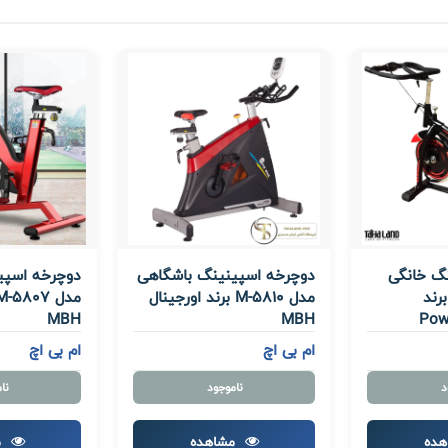
گ خانگی
دوچرخه اسپینینگ باشگاهی
دوچرخه اسپی
 ET-902PH برند
مدل M-5810 برند اورجینال
MBH
MBH
ام بی اچ
ام بی اچ
د
ناموجود
نا
هده
مشاهده
م