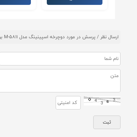
ارسال نظر / پرسش در مورد دوچرخه اسپینینگ مدل M-5811 برند اورجینال MBH