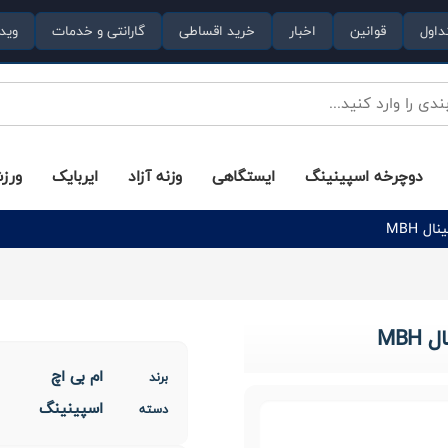
داول
قوانین
اخبار
خرید اقساطی
گارانتی و خدمات
وید
دوچرخه اسپینینگ
ایستگاهی
وزنه آزاد
ایربایک
ورز
ام بی اچ
برند
اسپینینگ
دسته