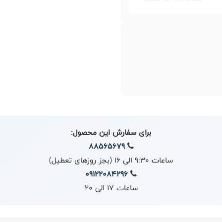
برای سفارش این محصول:
88565679
ساعات 9:30 الی 16 (بجز روزهای تعطیل)
09122084296
ساعات 17 الی 20