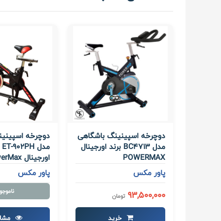
دوچرخه اسپینینگ باشگاهی
دوچرخه اسپینین
مدل BC4713 برند اورجینال
مدل
POWERMAX
اورجینال PowerMax
پاور مکس
پاور مکس
ناموجو
93,500,000
تومان
خرید
مشا