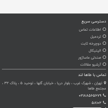
دسترسی سریع
اطلاعات تماس
تردمیل
دوچرخه ثابت
الپتیکال
صندلی ماساژور
آرشیو مقالات
تماس با طاها لند
تهران ، شهرک غرب ، بلوار دریا ، خیابان گلها ، توحید 5 ، پلاک 32 ،
مجتمع طاها
02188565679
58102