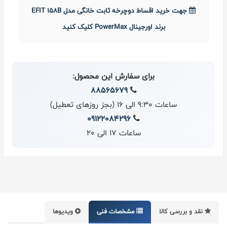
جهت خرید اقساط دوچرخه ثابت خانگی مدل EFIT 158B
برند اورجینال PowerMax کلیک کنید
برای سفارش این محصول:
88565679
ساعات 9:30 الی 16 (بجز روزهای تعطیل)
09122084296
ساعات 17 الی 20
نقد و بررسی کالا
مشخصات فنی
ویدیوها