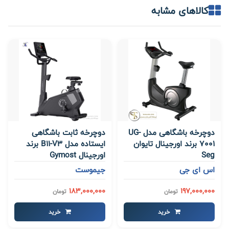
کالاهای مشابه
دوچرخه باشگاهی مدل UG-
دوچرخه ثابت باشگاهی
7001 برند اورجینال تایوان
ایستاده مدل B11-V3 برند
Seg
اورجینال Gymost
اس ای جی
جیموست
183,000,000
197,000,000
تومان
تومان
خرید
خرید