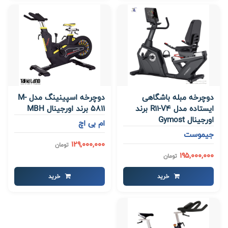
دوچرخه مبله باشگاهی
دوچرخه اسپینینگ مدل M-
ایستاده مدل R11-V4 برند
5811 برند اورجینال MBH
اورجینال Gymost
ام بی اچ
جیموست
129,000,000
تومان
195,000,000
تومان
خرید
خرید