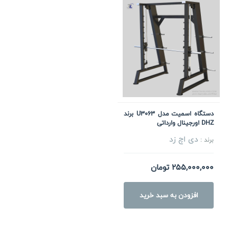
دستگاه اسمیت مدل U3063 برند
DHZ اورجینال وارداتی
دی اچ زد
برند :
255,000,000 تومان
افزودن به سبد خرید