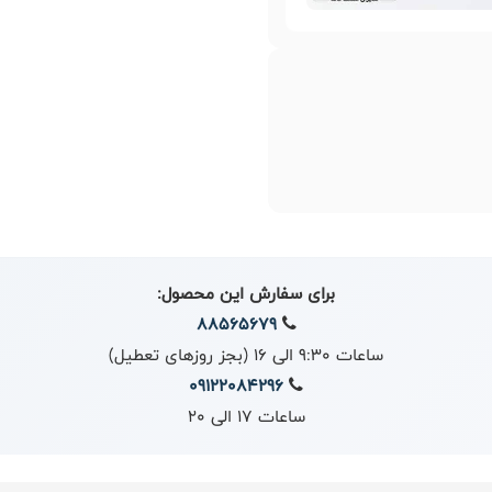
برای سفارش این محصول:
88565679
ساعات 9:30 الی 16 (بجز روزهای تعطیل)
09122084296
ساعات 17 الی 20