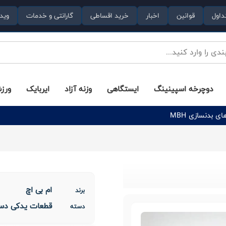
داول
قوانین
اخبار
خرید اقساطی
گارانتی و خدمات
وید
دوچرخه اسپینینگ
ایستگاهی
وزنه آزاد
ایربایک
ورز
بدنسازی MBH
ام بی اچ
برند
قطعات یدکی دست
دسته