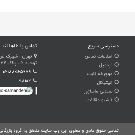
دسترسی سریع
تماس با طاها لند
اطلاعات تماس
تهران ، شهرک غرب ،
توحید 5 ، پلاک 32 ، مجتمع طاها
تردمیل
02188565679
دوچرخه ثابت
58102
الپتیکال
صندلی ماساژور
آرشیو مقالات
تمامی حقوق مادی و معنوی این وب سایت متعلق به گروه بازرگانی