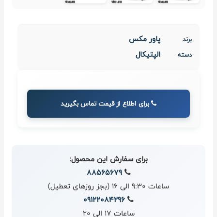
پاور مکس
برند
الپتیکال
دسته
برای اطلاع از قیمت تماس بگیرید
برای سفارش این محصول:
88565679
ساعات 9:30 الی 16 (بجز روزهای تعطیل)
09122084296
ساعات 17 الی 20