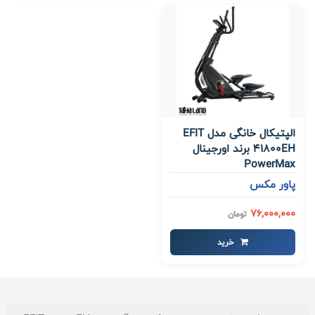
الپتیکال خانگی مدل EFIT
41800EH برند اورجینال
PowerMax
پاور مکس
76,000,000
تومان
خرید