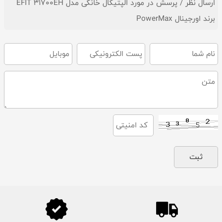
ارسال نظر / پرسش در مورد الپتیکال خانگی مدل EFIT 31700EH
برند اورجینال PowerMax