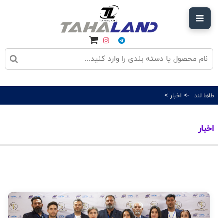
>
->
طاها لند
اخبار
اخبار