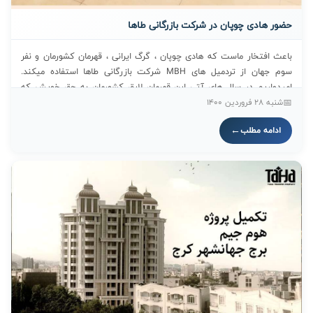
حضور هادی چوپان در شرکت بازرگانی طاها
باعث افتخار ماست که هادی چوپان ، گرگ ایرانی ، قهرمان کشورمان و نفر
سوم جهان از تردمیل های MBH شرکت بازرگانی طاها استفاده میکند.
امیدواریم در سال های آتی این قهرمان لایق کشورمان به حق خویش که
قهرمانی جهان است برسد.
شنبه 28 فروردين 1400
ادامه مطلب